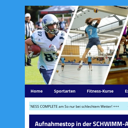
Home
Sportarten
Fitness-Kurse
E
 Mo und FITNESS COMPLETE am So nur bei schlechtem Wetter! +++
+++ 03.06
Aufnahmestop in der SCHWIMM-A