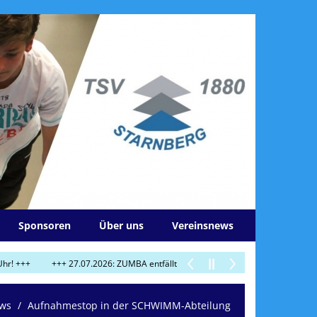
Sponsoren
Über uns
Vereinsnews
+++ 27.07.2026: ZUMBA entfällt am Do 30.7.! +++
+++ 29.07.2026: Heut
ews
Aufnahmestop in der SCHWIMM-Abteilung