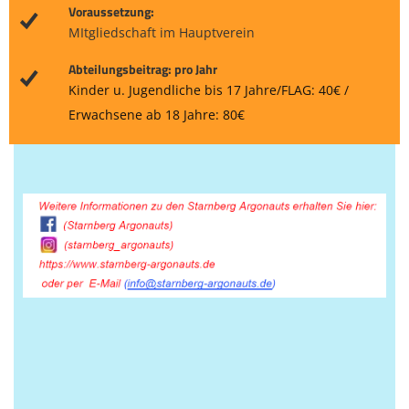
Voraussetzung:
MItgliedschaft im Hauptverein
Abteilungsbeitrag: pro Jahr
Kinder u. Jugendliche bis 17 Jahre/FLAG: 40€ /
Erwachsene ab 18 Jahre: 80€