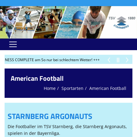
Home
FITNESS COMPLETE am So nur bei schlechtem Wetter! +++
+++ 03.06.2026: K
Sportarten
American Football
Fitness-Kurse
Home
Sportarten
American Football
Extras
Fitness-Studio
STARNBERG ARGONAUTS
Mitgliedschaft
Die Footballer im TSV Starnberg, die Starnberg Argonauts,
Online-Shop
spielen in der Bayernliga.