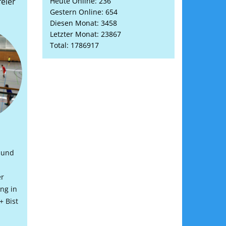
feier
Heute Online: 236
Gestern Online: 654
Diesen Monat: 3458
Letzter Monat: 23867
Total: 1786917
n und
er
ng in
+ Bist