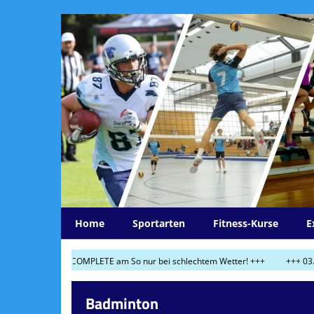
Home
Sportarten
Fitness-Kurse
E
 FITNESS COMPLETE am So nur bei schlechtem Wetter! +++
+++ 03.06.2026: 
Badminton