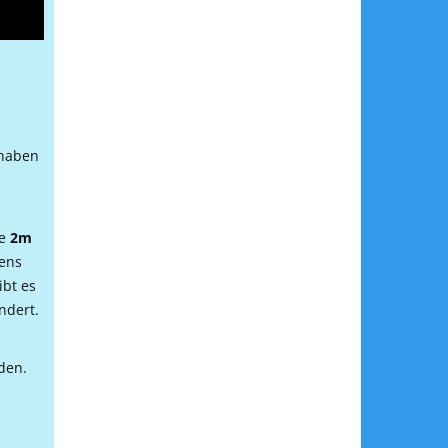
haben
ne
2m
tens
ibt es
ndert.
rden.