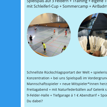
Spielspaß auf 3 Feldern + Training + eigene
mit Schleiferl-Cup + Sommercamp + A
irBadm
Schnellste Rückschlagsportart der Welt + spieler
Konzentration + bei uns Spielspaß im Vordergrund 
Mannschaftsspieler + neue Mitspieler*innen her
Freitagabend + mit Naturfederbällen auf Gelenk
9-Felder-Halle + Tiefgarage á 1 € Abendtarif + S
Du dabei?