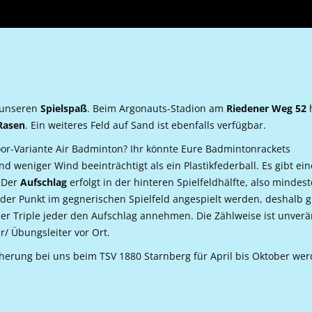
 unseren
Spielspaß
.
Beim Argonauts-Stadion am
Riedener Weg 52
Rasen
. Ein weiteres Feld auf Sand ist ebenfalls verfügbar.
oor-Variante Air Badminton? Ihr könnte Eure Badmintonrackets
und weniger Wind beeinträchtigt als ein Plastikfederball. Es gibt ei
. Der
Aufschlag
erfolgt in der hinteren Spielfeldhälfte, also mindes
der Punkt im gegnerischen Spielfeld angespielt werden, deshalb g
der Triple jeder den Aufschlag annehmen. Die Zählweise ist unverä
r/ Übungsleiter vor Ort.
icherung bei uns beim TSV 1880 Starnberg für April bis Oktober we