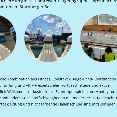
 Turniere im Juni + Teamreisen + Jugendgruppe + Weihnachts
inton am Starnberger See
ische Kombination aus Fitness, Spieltaktik, Auge-Hand-Koordinatio
für Jung und Alt + Freizeitspieler, Fortgeschrittene und aktive
zlich Willkommen + kostenfreies Schnupperspielen am Montag- od
 schonendem Kunststoffschwingboden mit moderner LED-Beleuchtu
portbekleidung und nicht färbende Hallenschuhe sind mitzubringen 