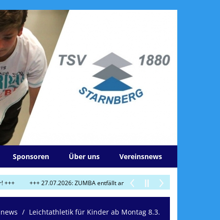
Sponsoren
Über uns
Vereinsnews
+++ 27.07.2026: ZUMBA entfällt am Do 30.7.! +++
+++ 29.07.2026: Heute 
snews
Leichtathletik für Kinder ab Montag 8.3.