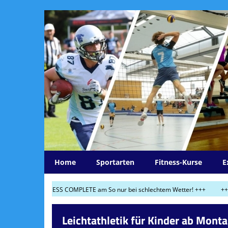
Home
Sportarten
Fitness-Kurse
E
o und FITNESS COMPLETE am So nur bei schlechtem Wetter! +++
+++ 03.06.2
Leichtathletik für Kinder ab Monta