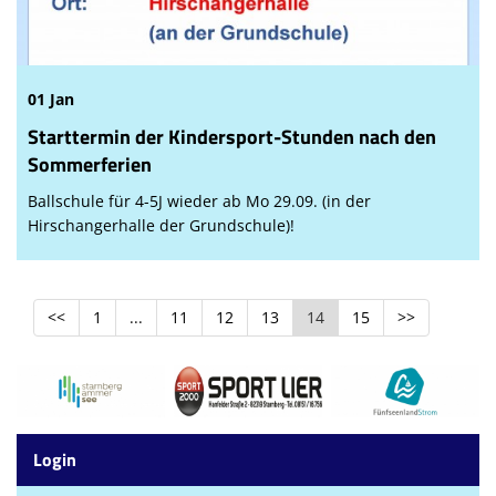
01 Jan
Starttermin der Kindersport-Stunden nach den
Sommerferien
Ballschule für 4-5J wieder ab Mo 29.09. (in der
Hirschangerhalle der Grundschule)!
<<
1
...
11
12
13
14
15
>>
Login